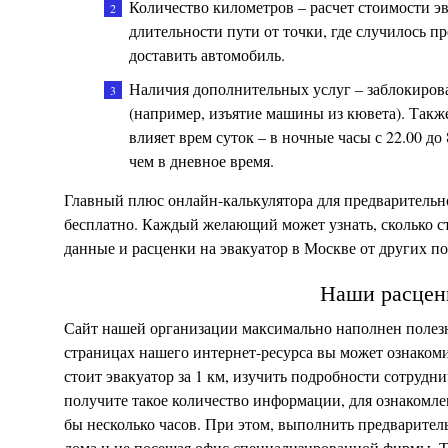
Количество километров – расчет стоимости эв
длительности пути от точки, где случилось п
доставить автомобиль.
Наличия дополнительных услуг – заблокирова
(например, изъятие машины из кювета). Также 
влияет врем суток – в ночные часы с 22.00 до
чем в дневное время.
Главный плюс онлайн-калькулятора для предварительно
бесплатно. Каждый желающий может узнать, сколько ст
данные и расценки на эвакуатор в Москве от других п
Наши расцен
Сайт нашей организации максимально наполнен полез
страницах нашего интернет-ресурса вы может ознакомит
стоит эвакуатор за 1 км, изучить подробности сотрудни
получите такое количество информации, для ознакомле
бы несколько часов. При этом, выполнить предварител
дома и не посещая офис специализированной фирмы. Та